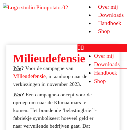
Ga
Over mij
naar
Downloads
de
Handboek
inhoud
Shop
Milieudefensie
Over mij
Downloads
Wie
?
Voor de campagne van
Handboek
Milieudefensie
, in aanloop naar de
Shop
verkiezingen in november 2023.
Wat
?
Een campagne-concept voor de
oproep om naar de Klimaatmars te
komen. Het brandende ‘belastingbrief’-
fabriekje symboliseert hoeveel geld er
naar vervuilende bedrijven gaat. Dat