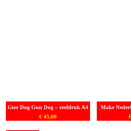
Gun Dog Gun Dog – zeefdruk A4
Make Nederl
€
45,00