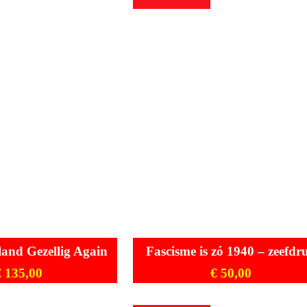
and Gezellig Again
Fascisme is zó 1940 – zeefdr
€
135,00
€
50,00