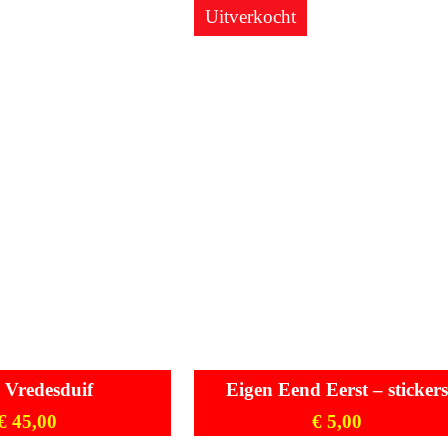
Uitverkocht
 Vredesduif
Eigen Eend Eerst – sticker
€
45,00
€
5,00