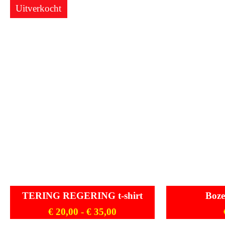
Uitverkocht
TERING REGERING t-shirt
Boze
€
20,00
-
€
35,00