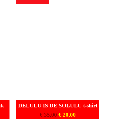
uk
DELULU IS DE SOLULU t-shirt
€
35,00
€
20,00