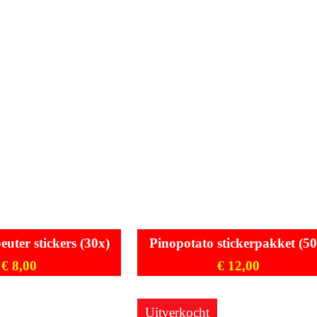
tot
tot
€ 65,00
€ 65,
euter stickers (30x)
Pinopotato stickerpakket (50
€
8,00
€
12,00
Uitverkocht