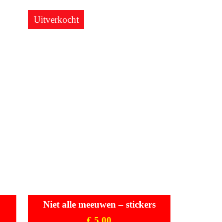
Uitverkocht
Niet alle meeuwen – stickers
€
5,00