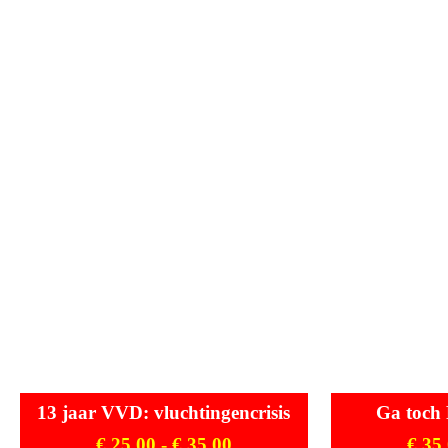
13 jaar VVD: vluchtingencrisis
Ga toch 
€
25,00
-
€
35,00
€
35,