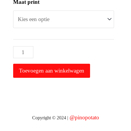
Ontwapen
Maat print
alle
mannen
aantal
Toevoegen aan winkelwagen
@
pinopotato
Copyright © 2024 |