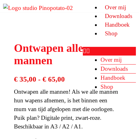
Ga
Over mij
naar
Downloads
de
Handboek
inhoud
Shop
Ontwapen alle
mannen
Over mij
Downloads
Handboek
Prijsklasse:
€
35,00
-
€
65,00
Shop
€ 35,00
Ontwapen alle mannen! Als we alle mannen
tot
hun wapens afnemen, is het binnen een
mum van tijd afgelopen met die oorlogen.
€ 65,00
Puik plan? Digitale print, zwart-roze.
Beschikbaar in A3 / A2 / A1.