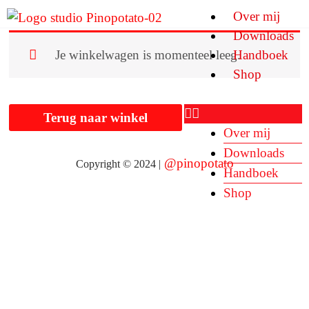
Ga
Over mij
naar
Downloads
de
Handboek
Je winkelwagen is momenteel leeg.
inhoud
Shop
Terug naar winkel
Over mij
Downloads
@
pinopotato
Copyright © 2024 |
Handboek
Shop